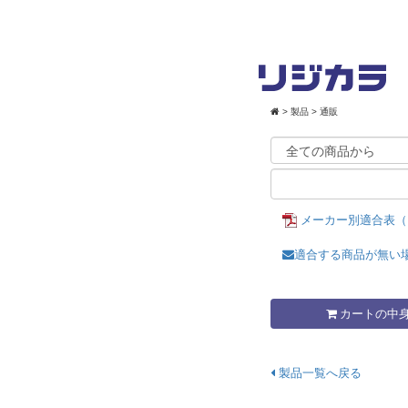
>
製品
> 通販
メーカー別適合表（
適合する商品が無い
カートの中
製品一覧へ戻る