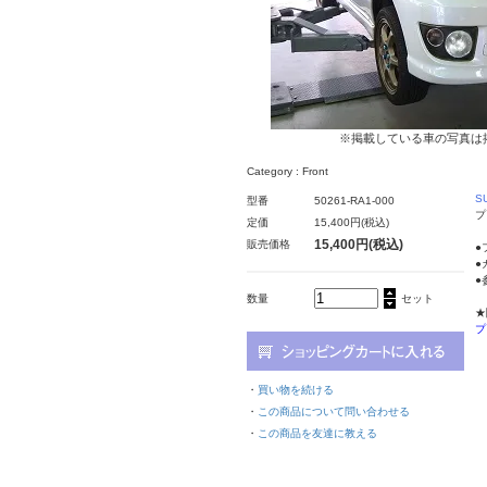
※掲載している車の写真は
Category : Front
S
型番
50261-RA1-000
プ
定価
15,400円(税込)
15,400円(税込)
販売価格
●
●
●
数量
セット
★
プ
・
買い物を続ける
・
この商品について問い合わせる
・
この商品を友達に教える