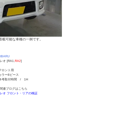
搭載可能な車種の一例です。
UBARU
レオ [RA1,
RA2
]
フロント用
カラー8ピース
参考取付時間 / 1H
関連ブログはこちら
レオ フロント・リアの検証