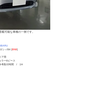
搭載可能な車種の一例です。
UBARU
ガシィB4 [
BN9
]
リア用
カラー8ピース
参考取付時間 / 1H