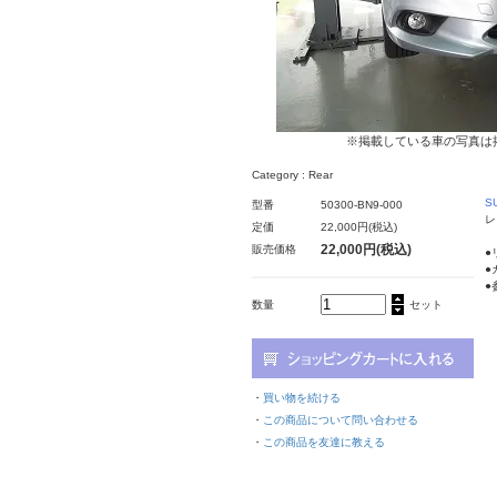
※掲載している車の写真は
Category : Rear
S
型番
50300-BN9-000
レ
定価
22,000円(税込)
22,000円(税込)
販売価格
●
●
●
数量
セット
・
買い物を続ける
・
この商品について問い合わせる
・
この商品を友達に教える