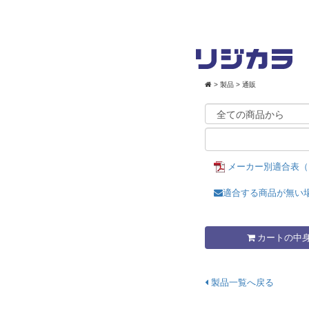
>
製品
> 通販
メーカー別適合表（
適合する商品が無い
カートの中
製品一覧へ戻る