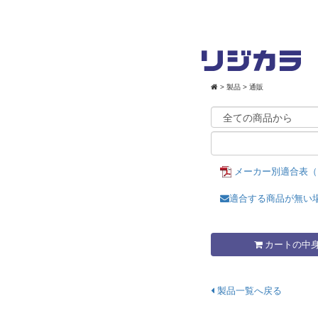
>
製品
> 通販
メーカー別適合表（
適合する商品が無い
カートの中
製品一覧へ戻る