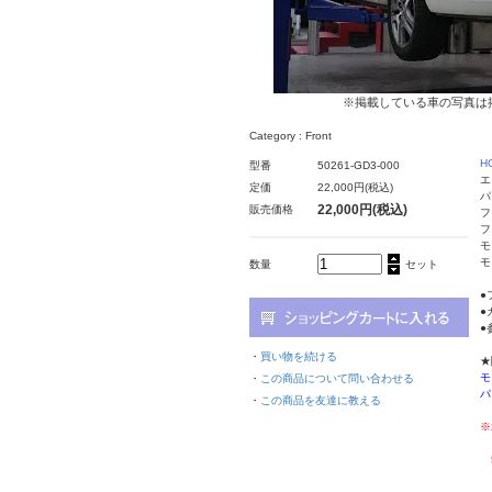
※掲載している車の写真は
Category : Front
H
型番
50261-GD3-000
エ
定価
22,000円(税込)
パ
22,000円(税込)
販売価格
フ
フ
モ
モ
数量
セット
●
●
●
・
買い物を続ける
★
モ
・
この商品について問い合わせる
パ
・
この商品を友達に教える
※
フ
5