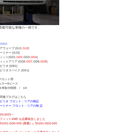
搭載可能な車種の一例です。
ONDA
アウェーブ [GJ1,
GJ2
]
ートナー [GJ3]
ィット[GD1,
GD2
,GD3,
GD4
]
ィットアリア [GD6,
GD7
,GD8,
GD9
]
ビリオ [GB1]
ビリオスパイク [GK1]
フロント用
カラー8ピース
参考取付時間 / 1H
関連ブログはこちら
ビリオ フロント・リアの検証
ートナー フロント・リアの検 証
2018/03～
ィット4WD を品番統合しました
0261-GD4-000 (廃番) → 50261-GD3-000