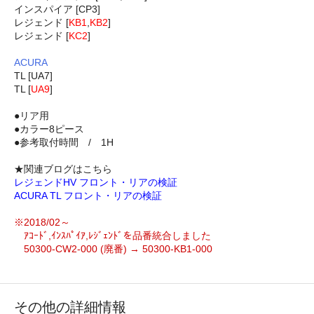
インスパイア [CP3]
レジェンド [
KB1
,
KB2
]
レジェンド [
KC2
]
ACURA
TL [UA7]
TL [
UA9
]
●リア用
●カラー8ピース
●参考取付時間 / 1H
★関連ブログはこちら
レジェンドHV フロント・リアの検証
ACURA TL フロント・リアの検証
※2018/02～
ｱｺｰﾄﾞ,ｲﾝｽﾊﾟｲｱ,ﾚｼﾞｪﾝﾄﾞを品番統合しました
50300-CW2-000 (廃番) → 50300-KB1-000
その他の詳細情報